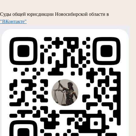
Суды общей юрисдикции Новосибирской области в
"ВКонтакте"