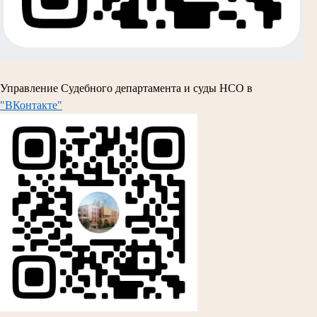
Управление Судебного департамента и суды НСО в
"ВКонтакте"